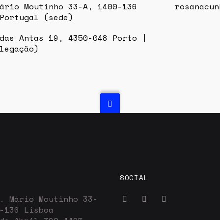
ário Moutinho 33-A, 1400-136
rosanacun
Portugal (sede)
das Antas 19, 4350-048 Porto |
legação)
SOCIAL
. Mário Moutinho 33-
-136 Lisboa