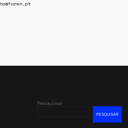
ha@foren.pt
Pesquisar
PESQUISAR