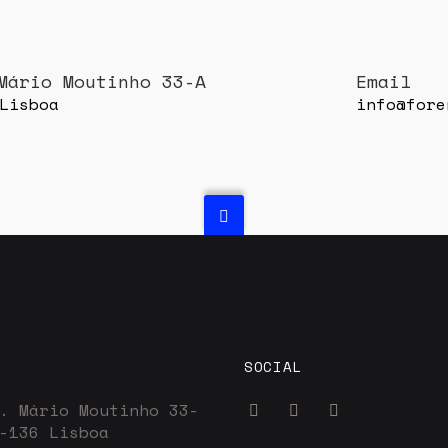
Mário Moutinho 33-A
Email
Lisboa
info@fore
SOCIAL
. Mário Moutinho 33-
-136 Lisboa