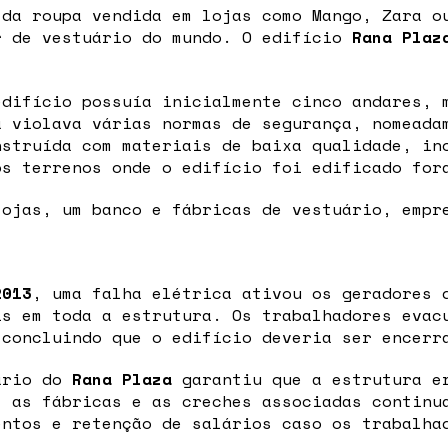
 da roupa vendida em lojas como Mango, Zara o
r de vestuário do mundo. O edifício
Rana Plaz
edifício possuía inicialmente cinco andares, 
a violava várias normas de segurança, nomeada
nstruída com materiais de baixa qualidade, in
os terrenos onde o edifício foi edificado for
ojas, um banco e fábricas de vestuário, empr
2013
, uma falha elétrica ativou os geradores 
is em toda a estrutura. Os trabalhadores evac
 concluindo que o edifício deveria ser encerr
ário do
Rana Plaza
garantiu que a estrutura er
, as fábricas e as creches associadas continu
entos e retenção de salários caso os trabalha