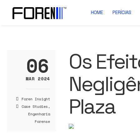
HOME
PERÍCIAS
Os Efei
06
Negligê
MAR 2024
Plaza
Foren Insight
Case Studies
,
Engenharia
Forense