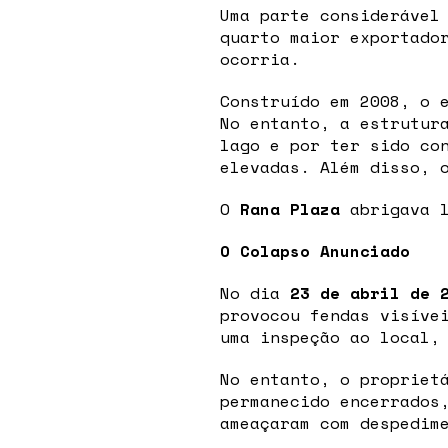
Uma parte considerável
quarto maior exportado
ocorria.
Construído em 2008, o 
No entanto, a estrutur
lago e por ter sido co
elevadas. Além disso, 
O
Rana Plaza
abrigava l
O Colapso Anunciado
No dia
23 de abril de 
provocou fendas visíve
uma inspeção ao local,
No entanto, o propriet
permanecido encerrados
ameaçaram com despedim