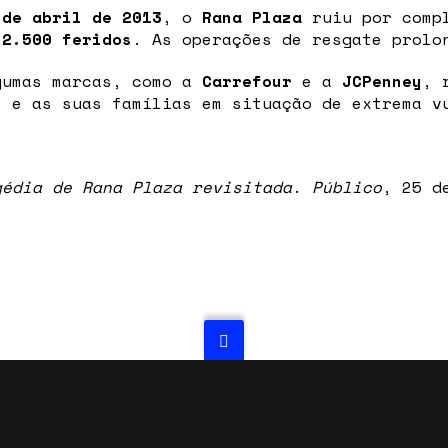
 de abril de 2013
, o
Rana Plaza
ruiu por compl
u
2.500 feridos
. As operações de resgate prol
gumas marcas, como a
Carrefour
e a
JCPenney
, 
s e as suas famílias em situação de extrema v
gédia de Rana Plaza revisitada
.
Público
, 25 d