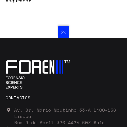
segurador.
CONTACTOS
Av. Dr. Mário Moutinho 33-A 1400-136
Lisboa
Rua 9 de Abril 320 4425-607 Maia